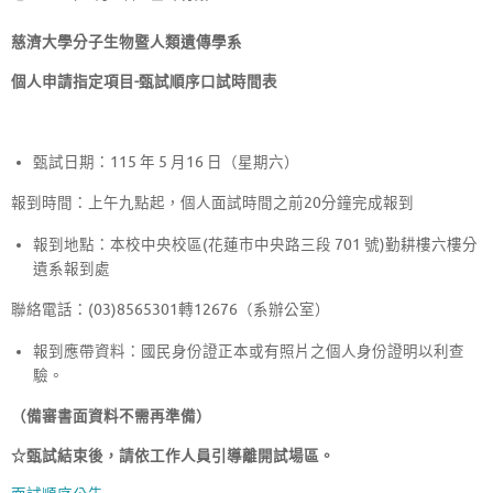
慈濟大學
分子生物暨人類遺傳學系
個人申請指定項目-甄試順序
口試時間表
甄試日期：115 年 5 月16 日（星期六）
報到時間：上午九點起，個人面試時間之前20分鐘完成報到
報到地點：本校中央校區(花蓮市中央路三段 701 號)勤耕樓六樓分
遺系報到處
聯絡電話：(03)8565301轉12676（系辦公室）
報到應帶資料：國民身份證正本或有照片之個人身份證明以利查
驗。
（備審書面資料不需再準備）
☆
甄試結束後，請依工作人員引導離開試場區。