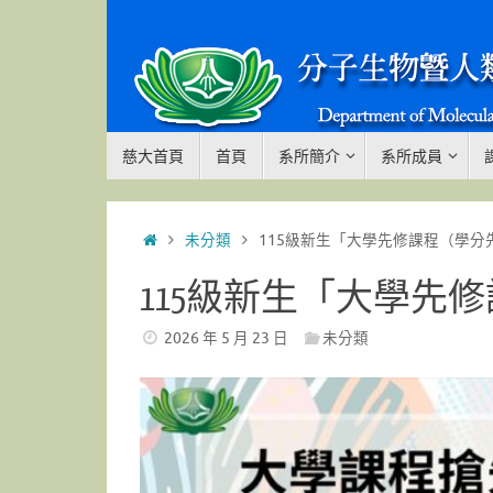
Skip
to
content
Skip
慈大首頁
首頁
系所簡介
系所成員
to
content
Home
未分類
115級新生「大學先修課程（學分
115級新生「大學先
2026 年 5 月 23 日
未分類