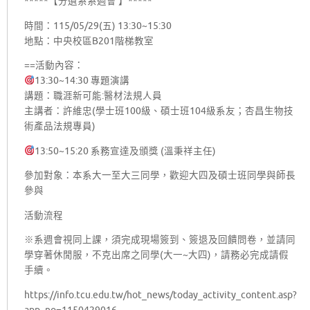
*****【分遺系系週會 】*****
時間：115/05/29(五) 13:30~15:30
地點：中央校區B201階梯教室
==活動內容：
13:30~14:30 專題演講
講題：職涯新可能:醫材法規人員
主講者：許維忠(學士班100級、碩士班104級系友；杏昌生物技
術產品法規專員)
13:50~15:20 系務宣達及頒獎 (溫秉祥主任)
參加對象：本系大一至大三同學，歡迎大四及碩士班同學與師長
參與
活動流程
※系週會視同上課，須完成現場簽到、簽退及回饋問卷，並請同
學穿著休閒服，不克出席之同學(大一~大四)，請務必完成請假
手續。
https://info.tcu.edu.tw/hot_news/today_activity_content.asp?