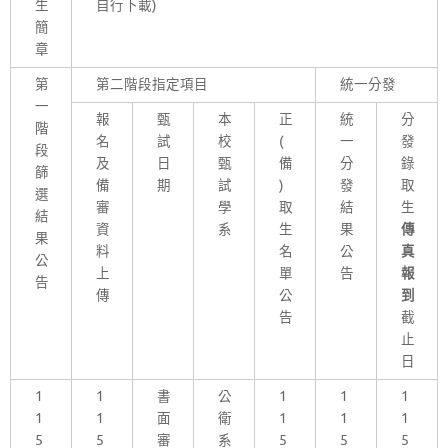
生
自行下載)
簡
章
第
第二階段指定項目
統一分發
一
報
甄
本
正
統
分
階
名
試
校
(
一
發
段
及
日
甄
備
分
錄
篩
備
期
試
)
發
取
選
審
學
取
結
生
結
資
系
生
果
傳
果
料
名
公
真
公
上
單
告
報
告
傳
公
到
告
截
止
日
1
1
書
公
1
1
1
1
1
面
衛
1
1
1
5
5
審
系
5
5
5