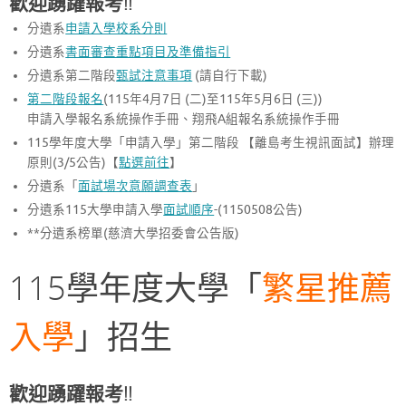
歡迎踴躍報考
!!
分遺系
申請入學校系分則
分遺系
書面審查重點項目及準備指引
分遺系第二階段
甄試注意事項
(請自行下載)
第二階段報名
(115年4月7日 (二)至115年5月6日 (三))
申請入學報名系統操作手冊、翔飛A組報名系統操作手冊
115學年度大學「申請入學」第二階段 【離島考生視訊面試】辦理
原則(3/5公告)【
點選前往
】
分遺系「
面試場次意願調查表
」
分遺系115大學申請入學
面試順序
-(1150508公告)
**分遺系榜單(慈濟大學招委會公告版)
115學年度大學「
繁星推薦
入學
」招生
歡迎踴躍報考!!