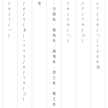
/
/
查
、
/
/
/
6
6
分
6
7
7
/
/
遺
/
/
/
1
5
系
2
1
2
(
(
、
9
4
0
一
五
醫
(
(
(
)
)
放
一
三
一
~
系
)
)
)
1
、
1
1
護
2:
5
理
0
/
系
0
6
、
前
/
資
1
工
0
系
(
、
三
醫
)
工
系