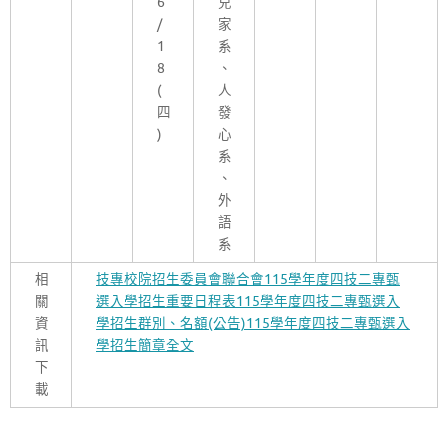
6
兒
/
家
1
系
8
、
(
人
四
發
)
心
系
、
外
語
系
相
技專校院招生委員會聯合會
115
學年度四技二專甄
關
選入學招生重要日程表
115學年度四技二專甄選入
資
學招生群別、名額(公告)
115
學年度四技二專甄選入
訊
學招生簡章全文
下
載