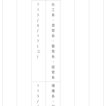
1
社
1
工
5
系
/
、
6
資
/
管
1
系
7
、
(
醫
三
管
)
系
、
經
管
系
1
傳
1
播
5
系
/
、