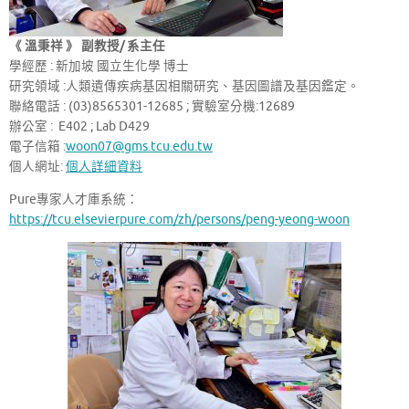
《 溫秉祥 》 副教授/ 系主任
學經歷 : 新加坡 國立生化學 博士
研究領域 :人類遺傳疾病基因相關研究、基因圖譜及基因鑑定。
聯絡電話 : (03)8565301-12685 ; 實驗室分機:12689
辦公室 : E402 ; Lab D429
電子信箱 :
woon07@gms.tcu.edu.tw
個人網址:
個人詳細資料
Pure專家人才庫系統：
https://tcu.elsevierpure.com/zh/persons/peng-yeong-woon