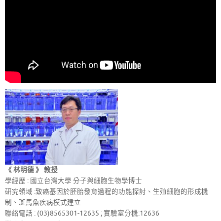
《 林明德 》 教授
學經歷 : 國立台灣大學 分子與細胞生物學博士
研究領域 :致癌基因於胚胎發育過程的功能探討、生殖細胞的形成機
制、斑馬魚疾病模式建立
聯絡電話 : (03)8565301-12635 ; 實驗室分機:12636