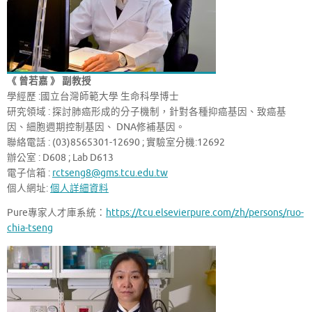
《 曾若嘉 》 副教授
學經歷 :國立台灣師範大學 生命科學博士
研究領域 : 探討肺癌形成的分子機制，針對各種抑癌基因、致癌基
因、細胞週期控制基因、 DNA修補基因。
聯絡電話 : (03)8565301-12690 ; 實驗室分機:12692
辦公室 : D608 ; Lab D613
電子信箱 :
rctseng8@gms.tcu.edu.tw
個人網址:
個人詳細資料
Pure專家人才庫系統：
https://tcu.elsevierpure.com/zh/persons/ruo-
chia-tseng