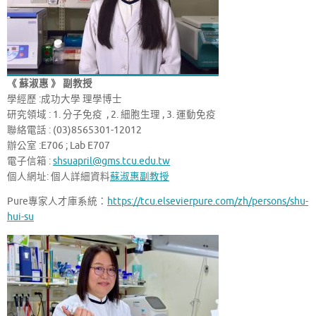
《 蘇淑惠 》 副教授
學經歷 :成功大學 理學博士
研究領域 : 1. 分子免疫 , 2. 細胞生理 , 3. 運動免疫
聯絡電話 : (03)8565301-12012
辦公室 :E706 ; Lab E707
電子信箱 :
shsuapril@gms.tcu.edu.tw
個人網址: 個人詳細資料
蘇淑惠副教授
Pure專家人才庫系統：
https://tcu.elsevierpure.com/zh/persons/shu-
hui-su