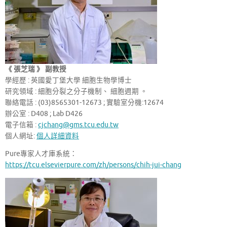
《 張芝瑞 》 副教授
學經歷 : 英國愛丁堡大學 細胞生物學博士
研究領域 : 細胞分裂之分子機制、 細胞週期 。
聯絡電話 : (03)8565301-12673 ; 實驗室分機:12674
辦公室 : D408 ; Lab D426
電子信箱 :
cjchang@gms.tcu.edu.tw
個人網址:
個人詳細資料
Pure專家人才庫系統：
https://tcu.elsevierpure.com/zh/persons/chih-jui-chang