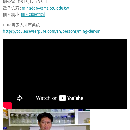
辦公室 : D616 ; Lab D611
電子信箱 :
mingder@gms.tcu.edu.tw
個人網址:
個人詳細資料
Pure專家人才庫系統：
https://tcu.elsevierpure.com/zh/persons/ming-der-lin