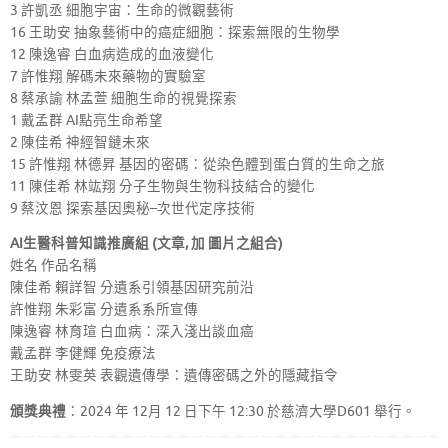
3 許凱丞 細胞宇宙：生命的微觀藝術
16 王助安 抽象藝術中的癌症細胞：探索無限的生物學
12 陳逸睿 白血病造成的血液變化
7 許惟翔 解碼未來藥物的實驗室
8 蔡承諭 林孟萱 細胞生命的視覺探索
1 戴孟群 AI點亮生命希望
2 陳佳希 神經智鏈未來
15 許惟翔 林德昇 基因的密碼：從染色體到蛋白質的生命之旅
11 陳佳希 林竑翔 分子生物與生物科技結合的變化
9 蔡汶恩 探索基因奧秘–次世代定序技術
AI生醫科普知識推廣組 (文章, 加 圖片之組合)
姓名 作品名稱
陳佳希 賴詳智 分遺系引領基因研究前沿
許惟翔 朱彩富 分遺系系所宣傳
陳逸睿 林育瑄 白血病：深入淺出談血癌
戴孟群 李健輝 免疫療法
王助安 林雯英 表觀遺傳學：遺傳密碼之外的隱藏指令
頒獎典禮
：2024 年 12月 12 日下午 12:30 於慈濟大學D601 舉行。