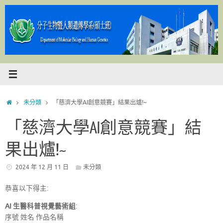
Skip
to
content
Home
未分類
「慈濟大學AI創意競賽」結果出爐!~
「慈濟大學AI創意競賽」結
果出爐!~
2024 年 12 月 11 日
未分類
恭喜以下得主:
AI 生醫科普視覺藝術組
:
序號 姓名 作品名稱