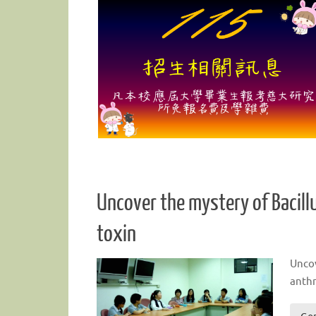
Read more
Uncover the mystery of Bacillu
toxin
Uncov
anthr