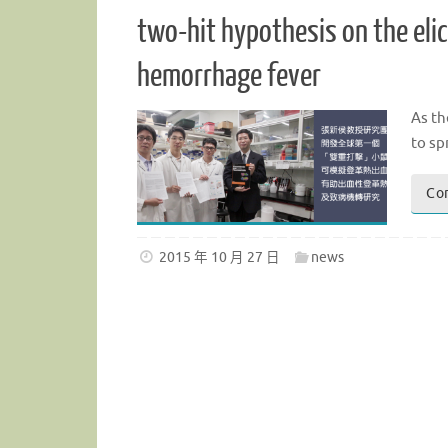
two-hit hypothesis on the eli
hemorrhage fever
As th
to sp
Co
2015 年 10 月 27 日
news