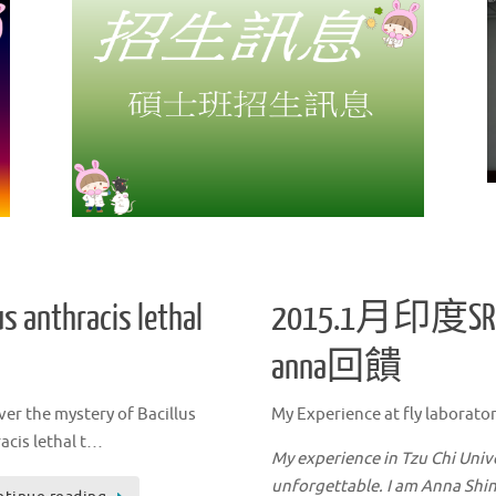
Read more
s anthracis lethal
2015.1月印
anna回饋
er the mystery of Bacillus
My Experience at fly laborato
acis lethal t…
My experience in Tzu Chi Univ
unforgettable. I am Anna Shi