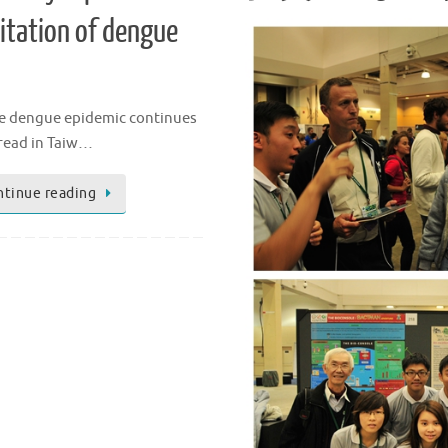
citation of dengue
e dengue epidemic continues
read in Taiw…
ntinue reading