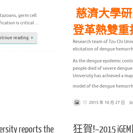
慈濟大學研
tazoans, germ cell
fication is critical …
登革熱雙重
ntinue reading
Research team of Tzu Chi Univ
elicitation of dengue hemorr
As the dengue epidemic conti
people died of severe dengue 
University has achieved a maj
model of the dengue hemorrh
2015 年 10 月 27 日
ersity reports the
狂賀!~2015 