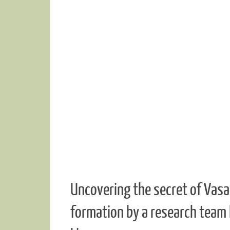
Uncovering the secret of Vasa 
formation by a research team 