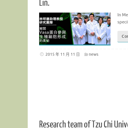
Lin.
In Me
speci
Co
2015 年 11 月 11 日
news
Research team of Tzu Chi Univ