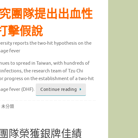
究團隊提出出血性
打擊假說
ersity reports the two-hit hypothesis on the
hage fever
nues to spread in Taiwan, with hundreds of
infections, the research team of Tzu Chi
or progress on the establishment of a two-hit
age fever (DHF).
Continue reading
未分類
iGEM團隊榮獲銀牌佳績