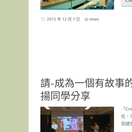
Co
2015 年 12 月 1 日
news
請~成為一個有故事
揚同學分享
「Cr
在，
但總