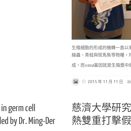
生殖細胞的形成的機轉一直以
線蟲、青蛙與斑馬魚等物種，均透
成，而
vasa
基因就是生殖漿中
2015 年 11 月 11 日
in germ cell
慈濟大學研
led by Dr. Ming-Der
熱雙重打擊