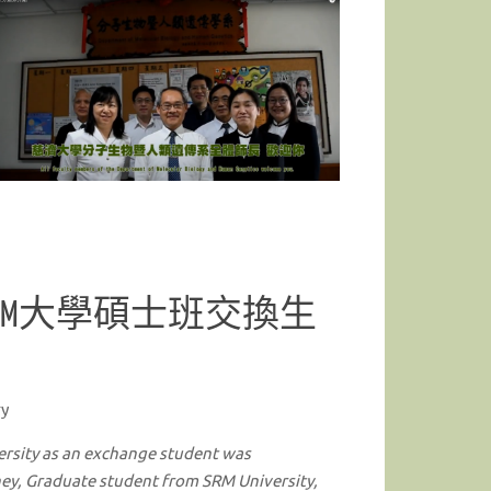
Read more
度SRM大學碩士班交換生
ry
ersity as an exchange student was
n
e
y, Graduate student from SRM University,